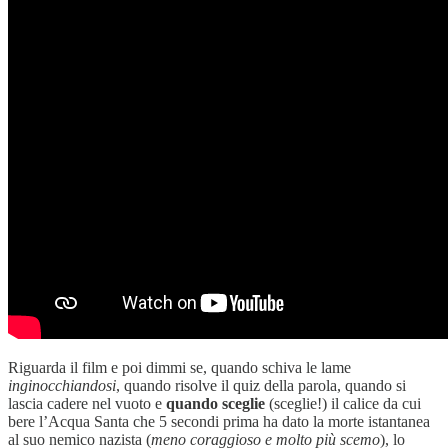
Riguarda il film e poi dimmi se, quando schiva le lame
inginocchiandosi
, quando risolve il quiz della parola, quando si
lascia cadere nel vuoto e
quando sceglie
(sceglie!) il calice da cui
bere l’Acqua Santa che 5 secondi prima ha dato la morte istantanea
al suo nemico nazista (
meno coraggioso e molto più scemo
), lo