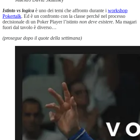
Istinto vs logica
è uno dei temi che affronto durante i
workshop
Pokertalk
. Ed è un confronto con la classe perché nel processo
decisionale di un Poker Player l’istinto
non deve esistere
. Ma magari
fuori dal tavolo è diverso…
(prosegue dopo il quote della settimana)