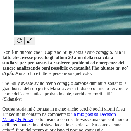
Non è in dubbio che il Capitano Sully abbia avuto coraggio.
Ma il
fatto che avesse passato gli ultimi 20 anni della sua vita a
studiare per prepararsi a risolvere problemi ed emergenze del
genere analizzando ogni possibile eventualità l’ha aiutato
un po'
di più
. Aiutato lui e tutte le persone su quel volo.
“Se Sully avesse avuto meno coraggio sarebbe diminuita soltanto la
grandiosità del suo gesto. Ma se avesse studiato con meno fervore le
teorie dell'aeronautica, probabilmente, sarebbero morti tutti”.
(Sklansky)
Questa storia mi è tornata in mente anche perché pochi giorni fa su
LinkedIn un contatto ha commentato
un mio post su Decision
Making & Poker
sottolineando come ci trovasse analogie col mondo
dell’areonautica in cui stava facendo esperienza. Su come alcune
attività fuori dal nostro quotidiano ci portino vantaggi e