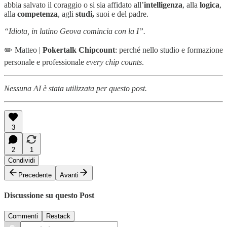
abbia salvato il coraggio o si sia affidato all’
intelligenza
, alla
logica
,
alla
competenza
, agli
studi,
suoi e del padre.
“Idiota, in latino Geova comincia con la I”.
✏️ Matteo |
Pokertalk Chipcount
: perché nello studio e formazione
personale e professionale
every chip counts
.
Nessuna AI è stata utilizzata per questo post.
3
2
1
Condividi
Precedente
Avanti
Discussione su questo Post
Commenti
Restack