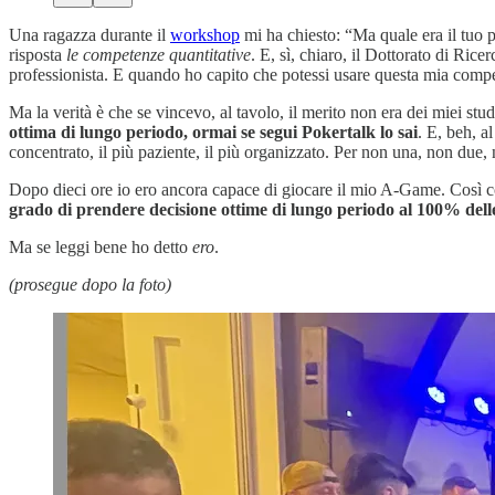
Una ragazza durante il
workshop
mi ha chiesto: “Ma quale era il tuo p
risposta
le competenze quantitative
. E, sì, chiaro, il Dottorato di Rice
professionista. E quando ho capito che potessi usare questa mia comp
Ma la verità è che se vincevo, al tavolo, il merito non era dei miei stud
ottima di lungo periodo, ormai se segui Pokertalk lo sai
. E, beh, a
concentrato, il più paziente, il più organizzato. Per non una, non due,
Dopo dieci ore io ero ancora capace di giocare il mio A-Game. Così co
grado di prendere decisione ottime di lungo periodo al 100% dell
Ma se leggi bene ho detto
ero
.
(prosegue dopo la foto)