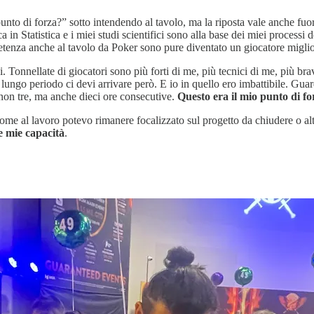
unto di forza?” sotto intendendo al tavolo, ma la riposta vale anche fuo
rca in Statistica e i miei studi scientifici sono alla base dei miei proces
etenza anche al tavolo da Poker sono pure diventato un giocatore miglio
i. Tonnellate di giocatori sono più forti di me, più tecnici di me, più br
l lungo periodo ci devi arrivare però. E io in quello ero imbattibile. Guar
 non tre, ma anche dieci ore consecutive.
Questo era il mio punto di fo
me al lavoro potevo rimanere focalizzato sul progetto da chiudere o al
e mie capacità
.