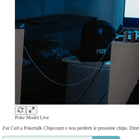
Poke Model Live
Fai
Call
a Pokertalk Chipcount e non perderti le prossime chips. Diret