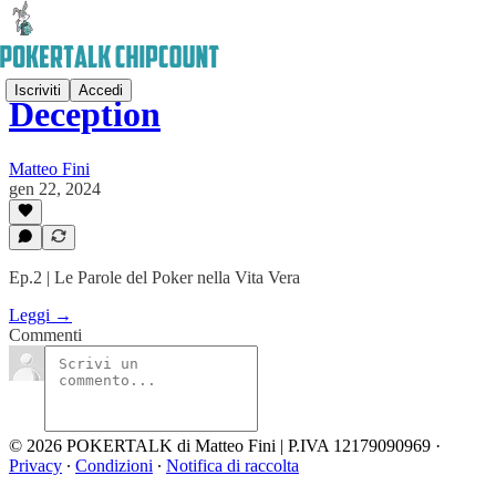
Iscriviti
Accedi
Deception
Matteo Fini
gen 22, 2024
Ep.2 | Le Parole del Poker nella Vita Vera
Leggi →
Commenti
© 2026 POKERTALK di Matteo Fini | P.IVA 12179090969
·
Privacy
∙
Condizioni
∙
Notifica di raccolta